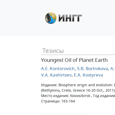
Тезисы
Youngest Oil of Planet Earth
A.E. Kontorovich
,
S.B. Bortnikova
,
A.
V.A. Kashirtsev
,
E.A. Kostyreva
Издание: Biosphere origin and evolution: I
(Rethymno, Crete, Greece 16-20 Oct., 2011)
Место издания: Novosibirsk , Год издания
Страницы: 163-164
индекс в базе ИАЦ: 033374