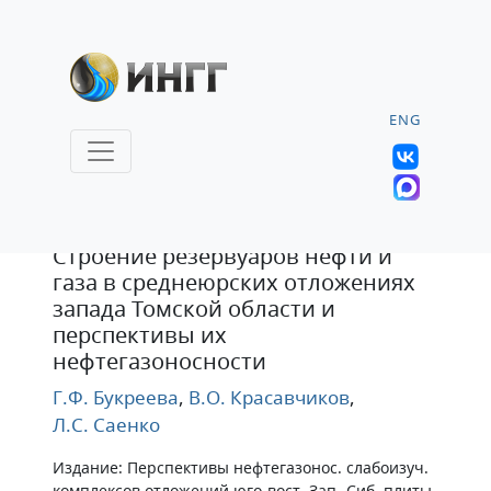
ENG
Тезисы
Строение резервуаров нефти и
газа в среднеюрских отложениях
запада Томской области и
перспективы их
нефтегазоносности
Г.Ф. Букреева
,
В.О. Красавчиков
,
Л.С. Саенко
Издание: Перспективы нефтегазонос. слабоизуч.
комплексов отложений юго-вост. Зап.-Сиб. плиты.