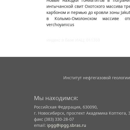
Новые находки гониатитов в пограни
ингычанской свит Охотского массива тр
карбоном и пермью до кровли зоны Jakut
в Колымо-Омолонском массиве от
verchoyanicus
индекс в базе ИАЦ: 011359
Институт нефтегазовой геологии
Мы находимся:
Российская Федерация, 630090,
г. Новосибирск, проспект Академика Коптюга, 
факс (383) 330-28-07
email:
ipgg@ipgg.sbras.ru