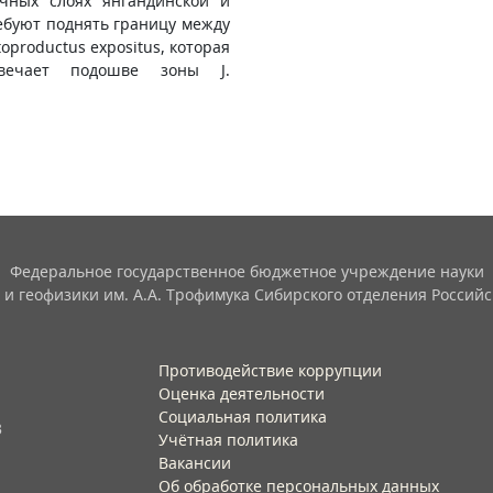
чных слоях янгандинской и
ебуют поднять границу между
oproductus expositus, которая
вечает подошве зоны J.
Федеральное государственное бюджетное учреждение науки
 и геофизики им. А.А. Трофимука Сибирского отделения Российс
Противодействие коррупции
Оценка деятельности
Социальная политика
3
Учётная политика​
Вакансии​
Об обработке персональных данных​