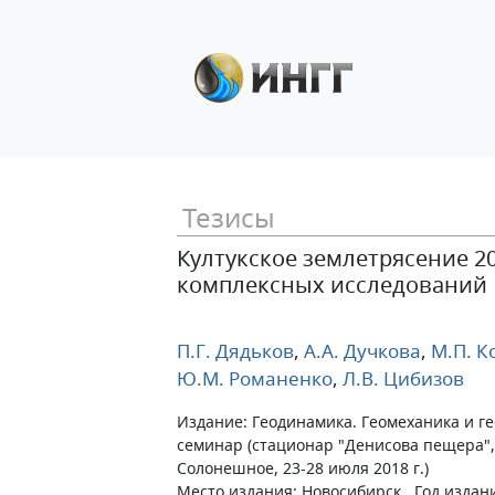
Тезисы
Култукское землетрясение 20
комплексных исследований
П.Г. Дядьков
,
А.А. Дучкова
,
М.П. К
Ю.М. Романенко
,
Л.В. Цибизов
Издание: Геодинамика. Геомеханика и ге
семинар (стационар "Денисова пещера", 
Солонешное, 23-28 июля 2018 г.)
Место издания: Новосибирск , Год издан