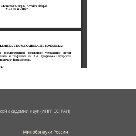
кой академии наук (ИНГГ СО РАН)
Минобрнауки России