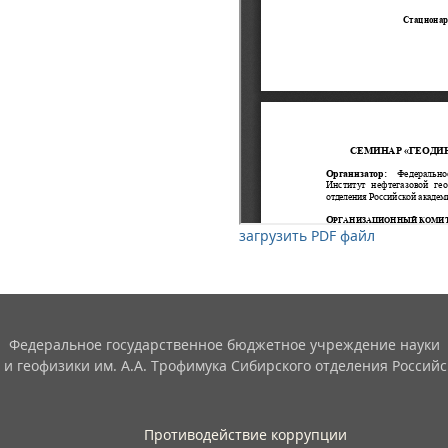
загрузить PDF файл
Федеральное государственное бюджетное учреждение науки
 и геофизики им. А.А. Трофимука Сибирского отделения Российс
Противодействие коррупции