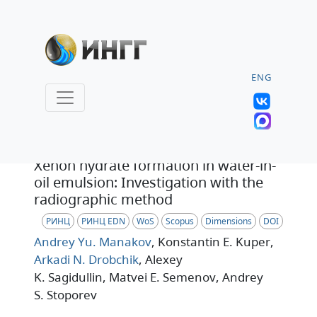
ENG
Том
Xenon hydrate formation in water-in-
oil emulsion: Investigation with the
radiographic method
РИНЦ
РИНЦ EDN
WoS
Scopus
Dimensions
DOI
Andrey Yu. Manakov
, Konstantin E. Kuper
,
Arkadi N. Drobchik
, Alexey
K. Sagidullin
, Matvei E. Semenov
, Andrey
S. Stoporev