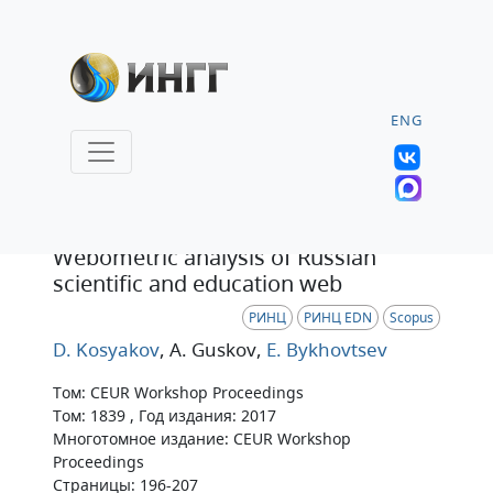
ENG
Статья
Webometric analysis of Russian
scientific and education web
РИНЦ
РИНЦ EDN
Scopus
D. Kosyakov
, A. Guskov
,
E. Bykhovtsev
Том: CEUR Workshop Proceedings
Том: 1839 , Год издания: 2017
Многотомное издание: CEUR Workshop
Proceedings
Страницы: 196-207