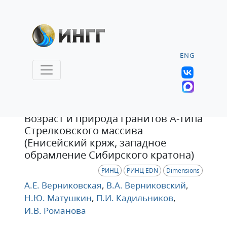
ENG
Статья
Возраст и природа гранитов A-типа
Стрелковского массива
(Енисейский кряж, западное
обрамление Сибирского кратона)
РИНЦ
РИНЦ EDN
Dimensions
А.Е. Верниковская
,
В.А. Верниковский
,
Н.Ю. Матушкин
,
П.И. Кадильников
,
И.В. Романова