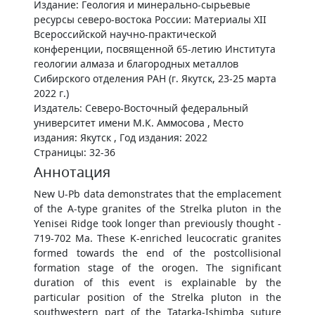
Издание: Геология и минерально-сырьевые
ресурсы северо-востока России: Материалы XII
Всероссийской научно-практической
конференции, посвященной 65-летию Института
геологии алмаза и благородных металлов
Сибирского отделения РАН (г. Якутск, 23-25 марта
2022 г.)
Издатель: Северо-Восточный федеральный
университет имени М.К. Аммосова , Место
издания: Якутск , Год издания: 2022
Страницы: 32-36
Аннотация
New U-Pb data demonstrates that the emplacement
of the A-type granites of the Strelka pluton in the
Yenisei Ridge took longer than previously thought -
719-702 Ma. These K-enriched leucocratic granites
formed towards the end of the postcollisional
formation stage of the orogen. The significant
duration of this event is explainable by the
particular position of the Strelka pluton in the
southwestern part of the Tatarka-Ishimba suture