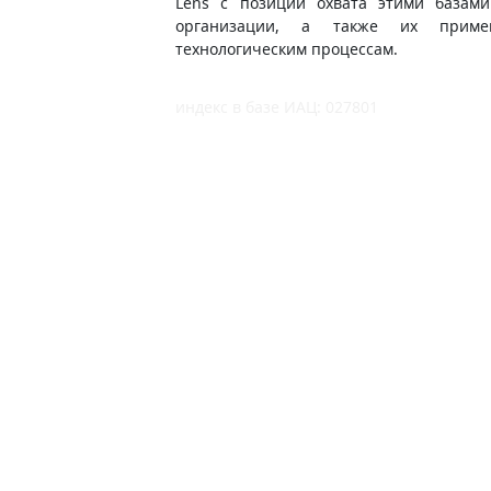
Lens с позиций охвата этими базами
организации, а также их приме
технологическим процессам.
индекс в базе ИАЦ: 027801