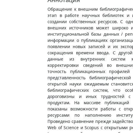
Обращение к внешним библиографичес
этап в работе научных библиотек и
создании собственных ресурсов. С од
внешних источников может широко и
институциональной базы данных / реп
информации о публикациях организац
появлении новых записей и их экспо
сокращения времени ввода. С другой
данные из внутренних систем мо
корректировки сведений во внешн
точность публикационных профилей 
представленность библиографическо
открытой науки ожидаемым становитс
библиографических систем, что осо
дороговизны и иных трудностей с
продуктам. На массиве публикаций 
показаны возможности работы с отк
ресурсами по наполнению институ
Проведено сравнение прежде задейств
Web of Science и Scopus с открытыми р