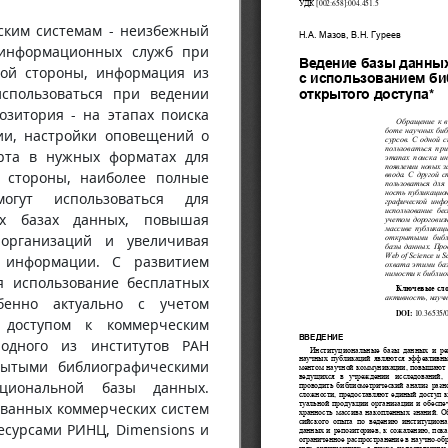
ким системам - неизбежный
 информационных служб при
ной стороны, информация из
спользоваться при ведении
озитория - на этапах поиска
ии, настройки оповещений о
рта в нужных форматах для
 стороны, наиболее полные
гут использоваться для
их базах данных, повышая
организаций и увеличивая
й информации. С развитием
я использование бесплатных
бенно актуально с учетом
 доступом к коммерческим
одного из институтов РАН
рытыми библиографическими
циональной базы данных.
ованных коммерческих систем
есурсами РИНЦ, Dimensions и