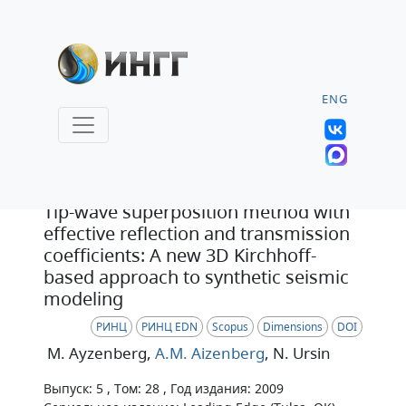
ENG
Статья
Tip-wave superposition method with
effective reflection and transmission
coefficients: A new 3D Kirchhoff-
based approach to synthetic seismic
modeling
РИНЦ
РИНЦ EDN
Scopus
Dimensions
DOI
M. Ayzenberg
,
A.M. Aizenberg
, N. Ursin
Выпуск: 5 , Том: 28 , Год издания: 2009