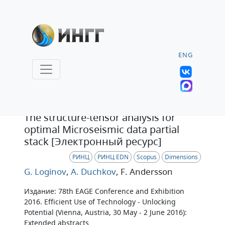
ENG
Тезисы
The structure-tensor analysis for
optimal Microseismic data partial
stack [Электронный ресурс]
РИНЦ
РИНЦ EDN
Scopus
Dimensions
G. Loginov
,
A. Duchkov
, F. Andersson
Издание: 78th EAGE Conference and Exhibition
2016. Efficient Use of Technology - Unlocking
Potential (Vienna, Austria, 30 May - 2 June 2016):
Extended abstracts