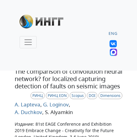
ENG
Статья
The comparison of convolution neural
network? for localized capturing
detection of faults on seismic images
РИНЦ
РИНЦ EDN
Scopus
DOI
Dimensions
A. Lapteva
,
G. Loginov
,
A. Duchkov
, S. Alyamkin
Издание: 81st EAGE Conference and Exhibition
2019 Embrace Change - Creativity for the Future
(London, United Kingdom, 3-6 June 2019)