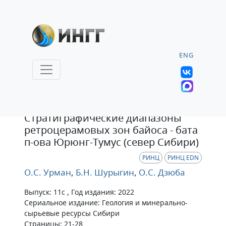
ENG
Статья
Стратиграфические диапазоны
ретроцерамовых зон байоса - бата
п-ова Юрюнг-Тумус (север Сибири)
РИНЦ
РИНЦ EDN
О.С. Урман
,
Б.Н. Шурыгин
,
О.С. Дзюба
Выпуск: 11c , Год издания: 2022
Сериальное издание: Геология и минерально-
сырьевые ресурсы Сибири
Страницы: 21-28