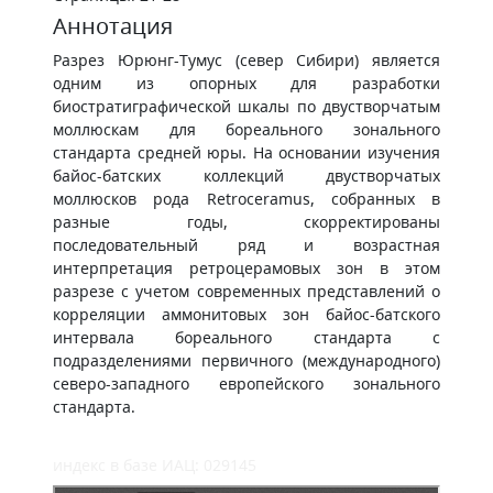
Аннотация
Разрез Юрюнг-Тумус (север Сибири) является
одним из опорных для разработки
биостратиграфической шкалы по двустворчатым
моллюскам для бореального зонального
стандарта средней юры. На основании изучения
байос-батских коллекций двустворчатых
моллюсков рода Retroceramus, собранных в
разные годы, скорректированы
последовательный ряд и возрастная
интерпретация ретроцерамовых зон в этом
разрезе с учетом современных представлений о
корреляции аммонитовых зон байос-батского
интервала бореального стандарта с
подразделениями первичного (международного)
северо-западного европейского зонального
стандарта.
индекс в базе ИАЦ: 029145