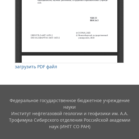
загрузить PDF файл
Федеральное государственное бюджетное учреждение
науки
Институт нефтегазовой геологии и геофизики им. А.А.
Трофимука Сибирского отделения Российской академии
наук (ИНГГ СО РАН)