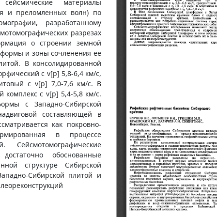
сейсмические материалы
ия и преломленных волн) по
мографии, разработанному
смотомографических разрезах
ормация о строении земной
тформы и зоны сочленения ее
литой. В консолидированной
фический с v[p] 5,8-6,4 км/с,
итовый с v[p] 7,0-7,6 км/с. В
комплекс с v[p] 5,4-5,8 км/с.
ормы с Западно-Сибирской
адвиговой составляющей в
ссматривается как покровно-
ормированная в процессе
й. Сейсмотомографические
 достаточно обоснованные
нной структуре Сибирской
ападно-Сибирской плитой и
 плеореконструкций