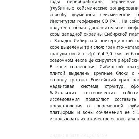
годы переобработаны первичные 
(глубинные сейсмические зондирован
способу двумерной сейсмической то
Институтом геофизики СО РАН. На сей
получена новая дополнительная инф
коры западной окраины Сибирской пла
с Западно-Сибирской эпигерцинской п
коре выделены три слоя: гранито-метамор
гранулитовый с v[p] 6,4-7,0 км/с и баз
осадочном чехле фиксируется рифейский 
В зоне сочленения Сибирской платф
плитой выделены крупные блоки с н
сторону кратона. Енисейский кряж ра
надвиговая система структур, сф
байкальских тектонических событи
исследования позволяют составить
представления о современной глуби
платформы и зоны сочленения ее с З
использовать их в качестве основы для
индекс в базе ИАЦ: 019159