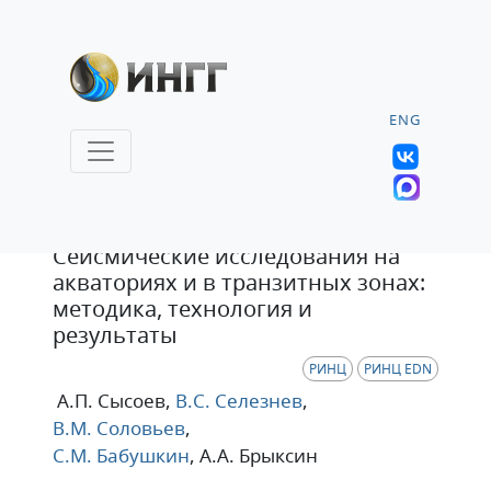
ENG
Статья
Сейсмические исследования на
акваториях и в транзитных зонах:
методика, технология и
результаты
РИНЦ
РИНЦ EDN
А.П. Сысоев
,
В.С. Селезнев
,
В.М. Соловьев
,
С.М. Бабушкин
, А.А. Брыксин