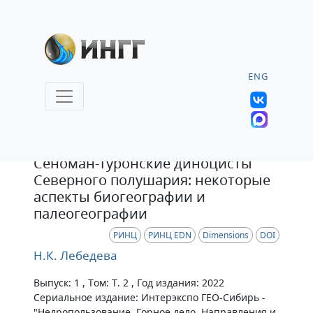
ENG
Статья
Сеноман-туронские диноцисты
Северного полушария: некоторые
аспекты биогеографии и
палеогеографии
РИНЦ
РИНЦ EDN
Dimensions
DOI
Н.К. Лебедева
Выпуск: 1 , Том: Т. 2 , Год издания: 2022
Сериальное издание: Интерэкспо ГЕО-Сибирь -
"Недропользование. Горное дело. Направления и