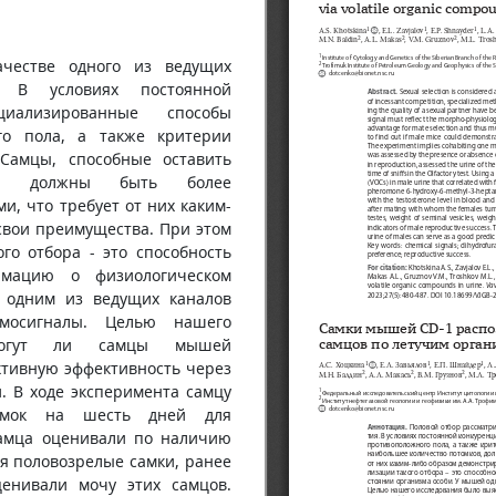
ачестве одного из ведущих
. В условиях постоянной
циализированные способы
го пола, а также критерии
 Самцы, способные оставить
ов, должны быть более
, что требует от них каким-
свои преимущества. При этом
го отбора - это способность
рмацию о физиологическом
 одним из ведущих каналов
мосигналы. Целью нашего
 могут ли самцы мышей
ктивную эффективность через
. В ходе эксперимента самцу
самок на шесть дней для
самца оценивали по наличию
мя половозрелые самки, ранее
енивали мочу этих самцов.