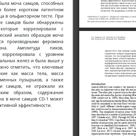
была моча самцов, способных
в более коротком латентном
а в ольфакторном тесте. При
че самцов были обнаружены
 которые коррелировали с
ческий анализ образцов мочи
тся производными феромона
анона. Амплитуда пиков,
 коррелировала с уровнем
иальных желез и была выше у
жно отметить, что ключевые
акие как масса тела, масса
еменных пузырьков, а также
ви самцов, не отражали их
аким образом, содержание
на в моче самцов CD-1 может
ктивной эффективности.