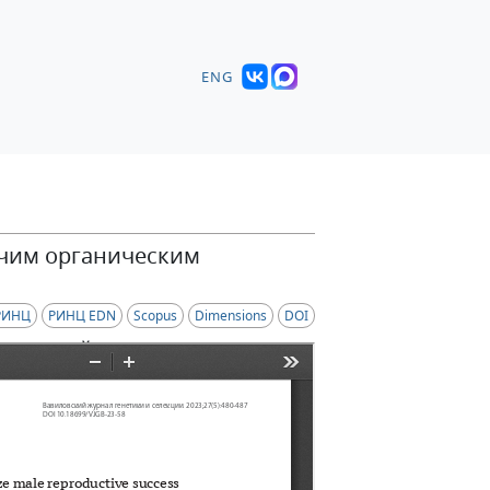
ENG
учим органическим
РИНЦ
РИНЦ EDN
Scopus
Dimensions
DOI
Петровский
,