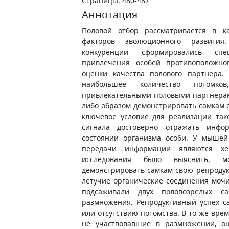
Страницы: 480-487
Аннотация
Половой отбор рассматривается в к
факторов эволюционного развития
конкуренции сформировались спе
привлечения особей противоположно
оценки качества полового партнера.
наибольшее количество потомк
привлекательными половыми партнерами
либо образом демонстрировать самкам 
ключевое условие для реализации тако
сигнала достоверно отражать инфо
состоянии организма особи. У мышей
передачи информации являются хе
исследования было выяснить,
демонстрировать самкам свою репроду
летучие органические соединения мочи
подсаживали двух половозрелых 
размножения. Репродуктивный успех 
или отсутствию потомства. В то же вре
не участвовавшие в размножении, оц