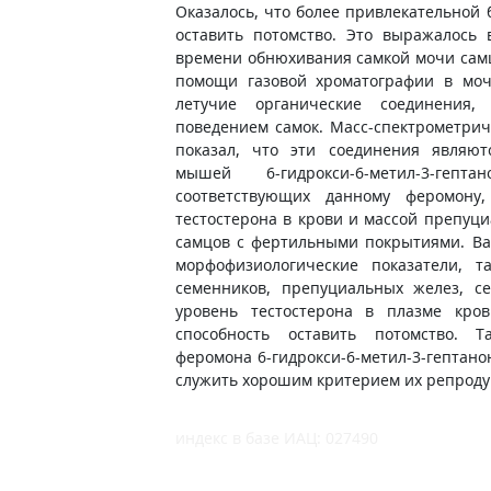
Оказалось, что более привлекательной 
оставить потомство. Это выражалось 
времени обнюхивания самкой мочи самц
помощи газовой хроматографии в мо
летучие органические соединения,
поведением самок. Масс-спектрометри
показал, что эти соединения являю
мышей 6-гидрокси-6-метил-3-гепт
соответствующих данному феромону,
тестостерона в крови и массой препуц
самцов с фертильными покрытиями. Ва
морфофизиологические показатели, т
семенников, препуциальных желез, с
уровень тестостерона в плазме кро
способность оставить потомство. Т
феромона 6-гидрокси-6-метил-3-гептано
служить хорошим критерием их репроду
индекс в базе ИАЦ: 027490