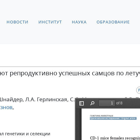
НОВОСТИ
ИНСТИТУТ
НАУКА
ОБРАЗОВАНИЕ
ют репродуктивно успешных самцов по лет
. Шнайдер
, Л.А. Герлинская
, С.О. Масленникова
, Д.В. 
узнов
,
л генетики и селекции