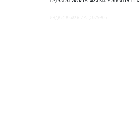
недропользователями было открыто 10 м
индекс в базе ИАЦ: 029965