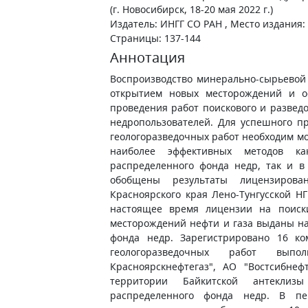
(г. Новосибирск, 18-20 мая 2022 г.)
Издатель: ИНГГ СО РАН , Место издания:
Страницы: 137-144
Аннотация
Воспроизводство минерально-сырьевой 
открытием новых месторождений и ос
проведения работ поискового и разведо
недропользователей. Для успешного п
геологоразведочных работ необходим м
наиболее эффективных методов ка
распределенного фонда недр, так и в
обобщены результаты лицензиров
Красноярского края Лено-Тунгусской НГ
настоящее время лицензии на поиски
месторождений нефти и газа выданы на
фонда недр. Зарегистрировано 16 к
геологоразведочных работ вып
Красноярскнефтегаз", АО "Востсибнеф
территории Байкитской антеклиз
распределенного фонда недр. В п