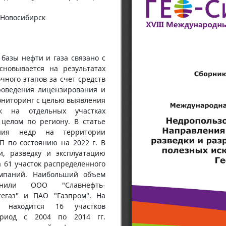
 Новосибирск
базы нефти и газа связано с
новывается на результатах
чного этапов за счет средств
роведения лицензирования и
ониторинг с целью выявления
к на отдельных участках
 целом по региону. В статье
ания недр на территории
П по состоянию на 2022 г. В
, разведку и эксплуатацию
 61 участок распределенного
омпаний. Наибольший объем
олнили ООО "Славнефть-
тегаз" и ПАО "Газпром". На
ы находится 16 участков
ериод с 2004 по 2014 гг.