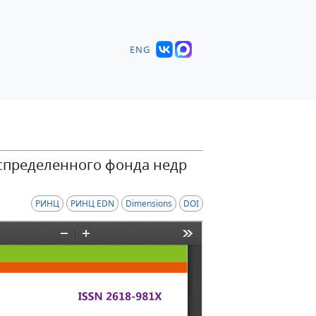
ENG
аспределенного фонда недр
РИНЦ
РИНЦ EDN
Dimensions
DOI