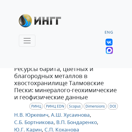
ENG
Статья
Ресурсы барита, цветных и
благородных металлов в
хвостохранилище Талмовские
Пески: минералого-геохимические
и геофизические данные
РИНЦ
РИНЦ EDN
Scopus
Dimensions
DOI
Н.В. Юркевич
,
А.Ш. Хусаинова
,
С.Б. Бортникова
,
В.П. Бондаренко
,
Ю.Г. Карин
,
С.П. Коханова