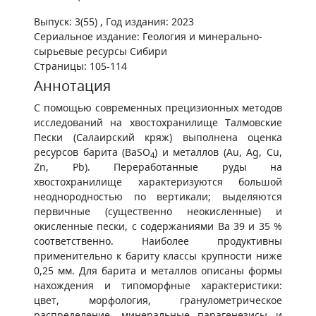
Выпуск: 3(55) , Год издания: 2023
Сериальное издание: Геология и минерально-
сырьевые ресурсы Сибири
Страницы: 105-114
Аннотация
С помощью современных прецизионных методов
исследований на хвостохранилище Талмовские
Пески (Салаирский кряж) выполнена оценка
ресурсов барита (BaSO
) и металлов (Au, Ag, Cu,
4
Zn, Pb). Переработанные руды на
хвостохранилище характеризуются большой
неоднородностью по вертикали; выделяются
первичные (существенно неокисленные) и
окисленные пески, с содержаниями Ba 39 и 35 %
соответственно. Наиболее продуктивны
применительно к бариту классы крупности ниже
0,25 мм. Для барита и металлов описаны формы
нахождения и типоморфные характеристики:
цвет, морфология, гранулометрическое
распределение, минеральные парагенезисы и