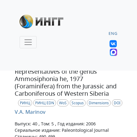
ENG
Статья
Representatives of the genus
Ammosiphonia he, 1977
(Foraminifera) from the Jurassic and
Carboniferous of Western Siberia
РИНЦ
РИНЦ EDN
WoS
Scopus
Dimensions
DOI
V.A. Marinov
Выпуск: 40 , Том: 5 , Год издания: 2006
Сериальное издание: Paleontological Journal
Страницы: 490-499