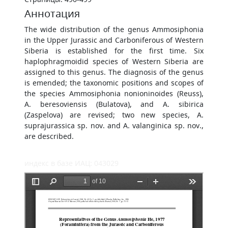
Аннотация
The wide distribution of the genus Ammosiphonia
in the Upper Jurassic and Carboniferous of Western
Siberia is established for the first time. Six
haplophragmoidid species of Western Siberia are
assigned to this genus. The diagnosis of the genus
is emended; the taxonomic positions and scopes of
the species Ammosiphonia nonioninoides (Reuss),
A. beresoviensis (Bulatova), and A. sibirica
(Zaspelova) are revised; two new species, A.
suprajurassica sp. nov. and A. valanginica sp. nov.,
are described.
индекс в базе ИАЦ: 043029