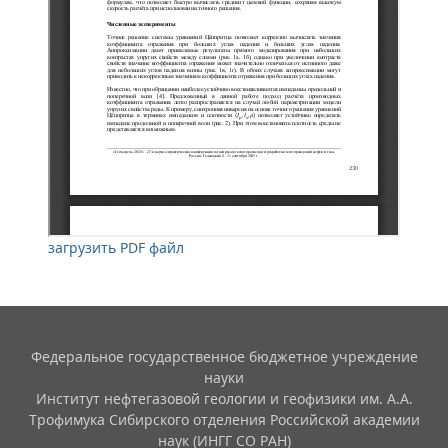
загрузить PDF файл
Федеральное государственное бюджетное учреждение
науки
Институт нефтегазовой геологии и геофизики им. А.А.
Трофимука Сибирского отделения Российской академии
наук (ИНГГ СО РАН)