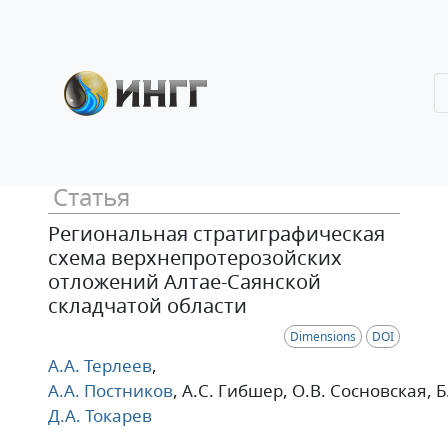
Статья
Региональная стратиграфическая
схема верхнепротерозойских
отложений Алтае-Саянской
складчатой области
Dimensions
DOI
А.А. Терлеев
,
А.А. Постников
, А.С. Гибшер
, О.В. Сосновская
, 
Д.А. Токарев