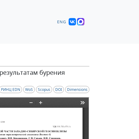
ENG
 результатам бурения
РИНЦ EDN
WoS
Scopus
DOI
Dimensions