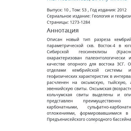
Выпуск: 10 , Том: 53 , Год издания: 2012
Сериальное издание: Геология и геофиз
Страницы: 1273-1284
Аннотация
Описан новый тип разреза кембрий
параметрической скв. Восток-4 в юг
Сибирской геосинеклизы (Крас
охарактеризован палеонтологически 
качестве опорного для востока ЗСГ. 
отделами кембрийской системы и
геофизических характеристик в интерва
расчленен на оксымскую, тыйскую, 
эвенкийскую свиты. Оксымская (возрастн
кольчумская свиты выделены и опи
представлен преимущественно к
карбонатными, сульфатно-карбо
отложениями, формировавшимися в 
Предъенисейского солеродного бассейна