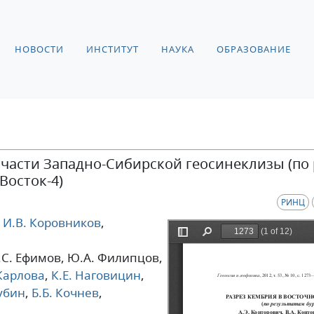
НОВОСТИ
ИНСТИТУТ
НАУКА
ОБРАЗОВАНИЕ
 части Западно-Сибирской геосинеклизы (по
Восток-4)
РИНЦ
И.В. Коровников
,
А.С. Ефимов
, Ю.А. Филипцов
,
 Карлова
,
К.Е. Наговицин
,
убин
,
Б.Б. Кочнев
,