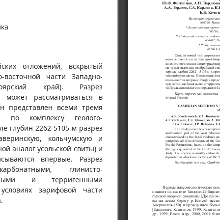
ика
ских отложений, вскрытый
о-восточной части Западно-
ноярский край). Разрез
и может рассматриваться в
Он представлен всеми тремя
 по комплексу геолого-
ле глубин 2262-5105 м разрез
аверинскую, кольчумскую и
ой аналог усольской свиты) и
сываются впервые. Разрез
арбонатными, глинисто-
натными и терригенными
условиях зарифовой части
.