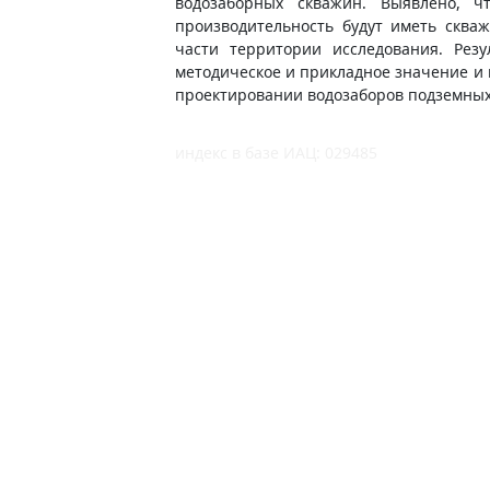
водозаборных скважин. Выявлено, ч
производительность будут иметь сква
части территории исследования. Рез
методическое и прикладное значение и 
проектировании водозаборов подземных
индекс в базе ИАЦ: 029485