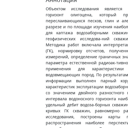
Объектом исследования является 
горизонт олигоцена, который пр
переслаивающихся песков, глин и ал
разрезе и по площади изучения наибо
для каптажа водозаборными скважи
геофизических исследова-ний скваж
Методика работ включала интерпрета
(ГК), нормировку отсчетов, получе
измерений, определение граничных зн
параметра естественной радиоак-тивно
применения для характеристики 
водовмещающих пород. По результатам
информации выполнен парный кор
характеристик эксплуатации водозаборн
со значением двойного разностного 
интервала водоносного горизонта наи
удельный дебит водоза-борных скважи
кривых ГК скважин, равномерно р
исследования, построены карты 
распространения наиболее перспект