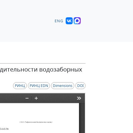
ENG
одительности водозаборных
РИНЦ
РИНЦ EDN
Dimensions
DOI