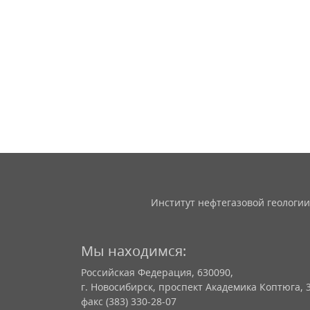
Институт нефтегазовой геологии
Мы находимся:
Российская Федерация, 630090,
г. Новосибирск, проспект Академика Коптюга, 
факс (383) 330-28-07