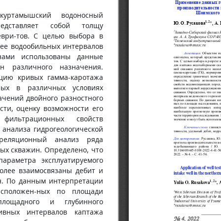
куртамышский водоносный
едставляет собой толщу
еври-тов. С целью выбора в
лее водообильных интервалов
нами использованы данные
ин различного назначения.
цию кривых гамма-каротажа
нных в различных условиях
ачений двойного разностного
сти, оценку возможности его
фильтрационных свойств
 анализа гидрогеологической
реляционный анализ ряда
ых скважин. Определено, что
параметра эксплуатируемого
более взаимосвязаны дебит и
н. По данным интерпретации
асположен-ных по площади
площадного и глубинного
ивных интервалов каптажа