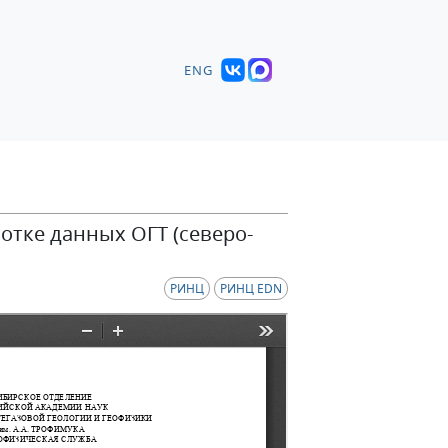
ENG
отке данных ОГТ (северо-
РИНЦ
РИНЦ EDN