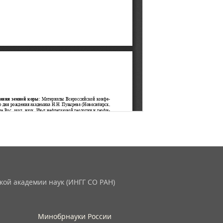
кой академии наук (ИНГГ СО РАН)
Минобрнауки России