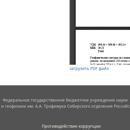
загрузить PDF файл
Федеральное государственное бюджетное учреждение науки
 и геофизики им. А.А. Трофимука Сибирского отделения Российс
Противодействие коррупции