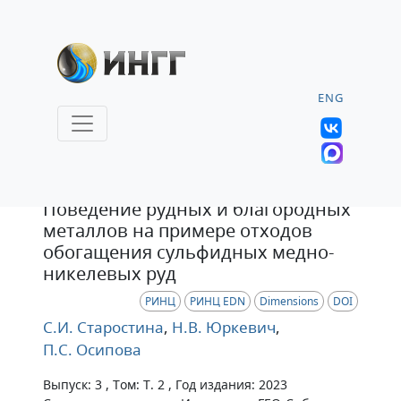
ENG
Статья
Поведение рудных и благородных
металлов на примере отходов
обогащения сульфидных медно-
никелевых руд
РИНЦ
РИНЦ EDN
Dimensions
DOI
С.И. Старостина
,
Н.В. Юркевич
,
П.С. Осипова
Выпуск: 3 , Том: Т. 2 , Год издания: 2023