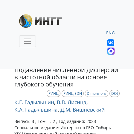
ENG
Статья
Подавление численной дисперсии
в частотной области на основе
глубокого обучения
РИНЦ
РИНЦ EDN
Dimensions
DOI
К.Г. Гадыльшин
,
В.В. Лисица
,
К.А. Гадыльшина
,
Д.М. Вишневский
Выпуск: 3 , Том: Т. 2 , Год издания: 2023
Сериальное издание: Интерэкспо ГЕО-Сибирь -
XIX Международный научный конгресс.