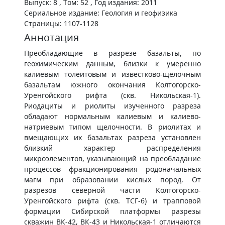
Выпуск: 8 , Том: 52 , Год издания: 2011
Сериальное издание: Геология и геофизика
Страницы: 1107-1128
Аннотация
Преобладающие в разрезе базальты, по
геохимическим данным, близки к умеренно
калиевым толеитовым и известково-щелочным
базальтам южного окончания Колтогорско-
Уренгойского рифта (скв. Никольская-1).
Риодациты и риолиты изученного разреза
обладают нормальным калиевым и калиево-
натриевым типом щелочности. В риолитах и
вмещающих их базальтах разреза установлен
близкий характер распределения
микроэлементов, указывающий на преобладание
процессов фракционирования родоначальных
магм при образовании кислых пород. От
разрезов северной части Колтогорско-
Уренгойского рифта (скв. ТСГ-6) и трапповой
формации Сибирской платформы разрезы
скважин ВК-42, ВК-43 и Никольская-1 отличаются