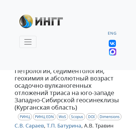
ENG
Статья
Петрология, седиментология,
геохимия и абсолютный возраст
осадочно-вулканогенных
отложений триаса на юго-западе
Западно-Сибирской геосинеклизы
(Курганская область)
РИНЦ
РИНЦ EDN
WoS
Scopus
DOI
Dimensions
С.В. Сараев
,
Т.П. Батурина
, А.В. Травин