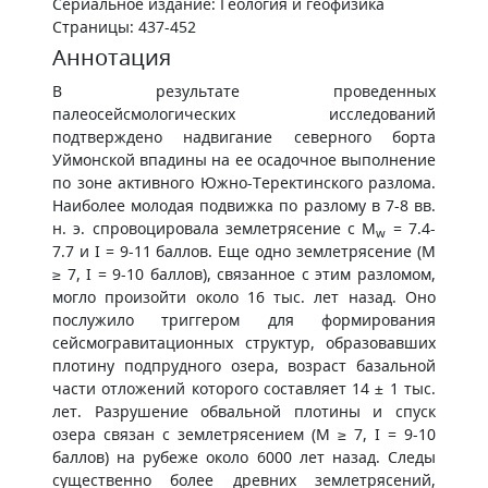
Сериальное издание: Геология и геофизика
Страницы: 437-452
Аннотация
В результате проведенных
палеосейсмологических исследований
подтверждено надвигание северного борта
Уймонской впадины на ее осадочное выполнение
по зоне активного Южно-Теректинского разлома.
Наиболее молодая подвижка по разлому в 7-8 вв.
н. э. спровоцировала землетрясение с M
= 7.4-
w
7.7 и I = 9-11 баллов. Еще одно землетрясение (M
≥ 7, I = 9-10 баллов), связанное с этим разломом,
могло произойти около 16 тыс. лет назад. Оно
послужило триггером для формирования
сейсмогравитационных структур, образовавших
плотину подпрудного озера, возраст базальной
части отложений которого составляет 14 ± 1 тыс.
лет. Разрушение обвальной плотины и спуск
озера связан с землетрясением (M ≥ 7, I = 9-10
баллов) на рубеже около 6000 лет назад. Следы
существенно более древних землетрясений,