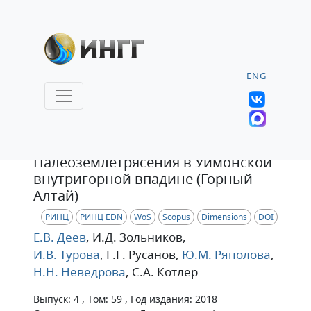
ENG
Статья
Палеоземлетрясения в Уймонской
внутригорной впадине (Горный
Алтай)
РИНЦ
РИНЦ EDN
WoS
Scopus
Dimensions
DOI
Е.В. Деев
, И.Д. Зольников
,
И.В. Турова
, Г.Г. Русанов
,
Ю.М. Ряполова
,
Н.Н. Неведрова
, С.А. Котлер
Выпуск: 4 , Том: 59 , Год издания: 2018