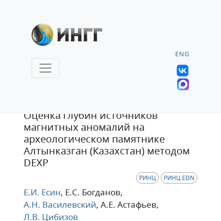
ENG
Статья
Оценка глубин источников
магнитных аномалий на
археологическом памятнике
Алтынказган (Казахстан) методом
DEXP
РИНЦ
РИНЦ EDN
Е.И. Есин
, Е.С. Богданов
,
А.Н. Василевский
, А.Е. Астафьев
,
Л.В. Цибизов