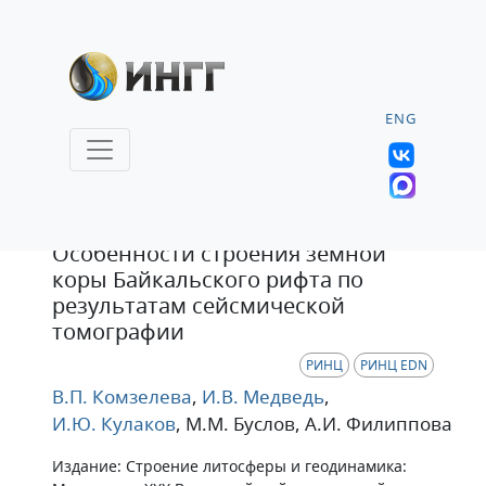
ENG
Статья
Особенности строения земной
коры Байкальского рифта по
результатам сейсмической
томографии
РИНЦ
РИНЦ EDN
В.П. Комзелева
,
И.В. Медведь
,
И.Ю. Кулаков
, М.М. Буслов
, А.И. Филиппова
Издание: Строение литосферы и геодинамика: