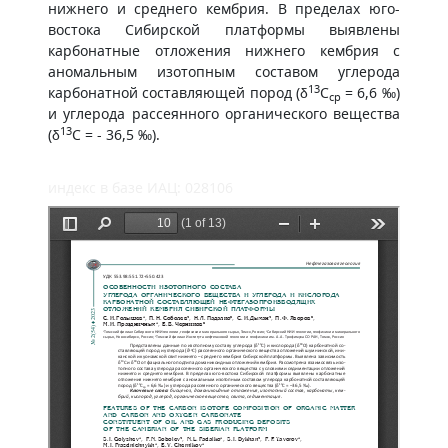
нижнего и среднего кембрия. В пределах юго-
востока Сибирской платформы выявлены
карбонатные отложения нижнего кембрия с
аномальным изотопным составом углерода
13
карбонатной составляющей пород (δ
С
= 6,6 ‰)
ср
и углерода рассеянного органического вещества
13
(δ
С = - 36,5 ‰).
индекс в базе ИАЦ: 028106