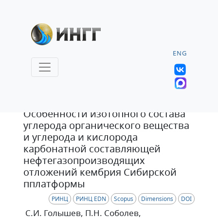
ENG
Статья
Особенности изотопного состава
углерода органического вещества
и углерода и кислорода
карбонатной составляющей
нефтегазопроизводящих
отложений кембрия Сибирской
пплатформы
РИНЦ
РИНЦ EDN
Scopus
Dimensions
DOI
С.И. Голышев
, П.Н. Соболев
,