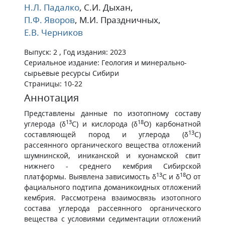
Н.Л. Падалко
, С.И. Дыхан
,
П.Ф. Яворов
, М.И. Праздничных
,
Е.В. Черников
Выпуск: 2 , Год издания: 2023
Сериальное издание: Геология и минерально-
сырьевые ресурсы Сибири
Страницы: 10-22
Аннотация
Представлены данные по изотопному составу
13
18
углерода (δ
С) и кислорода (δ
О) карбонатной
13
составляющей пород и углерода (δ
С)
рассеянного органического вещества отложений
шумнинской, иниканской и куонамской свит
нижнего - среднего кембрия Сибирской
13
18
платформы. Выявлена зависимость δ
С и δ
О от
фациального подтипа доманикоидных отложений
кембрия. Рассмотрена взаимосвязь изотопного
состава углерода рассеянного органического
вещества с условиями седиментации отложений