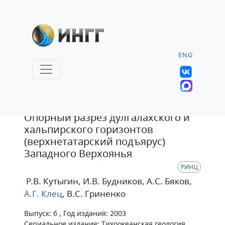
ENG
Статья
Опорный разрез дулгалахского и
хальпирского горизонтов
(верхнетатарский подъярус)
Западного Верхоянья
РИНЦ
Р.В. Кутыгин
, И.В. Будников
, А.С. Бяков
,
А.Г. Клец
, В.С. Гриненко
Выпуск: 6 , Год издания: 2003
Сериальное издание: Тихоокеанская геология