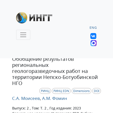
ENG
Статья
Обобщение результатов
региональных
геологоразведочных работ на
территории Непско-Ботуобинской
НГО
РИНЦ
РИНЦ EDN
Dimensions
DOI
С.А. Моисеев
,
А.М. Фомин
Выпуск: 2 , Том: Т. 2 , Год издания: 2023