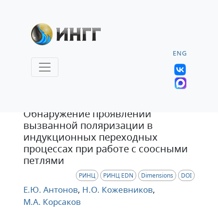
ENG
Статья
Обнаружение проявлений
вызванной поляризации в
индукционных переходных
процессах при работе с соосными
петлями
РИНЦ
РИНЦ EDN
Dimensions
DOI
Е.Ю. Антонов
,
Н.О. Кожевников
,
М.А. Корсаков