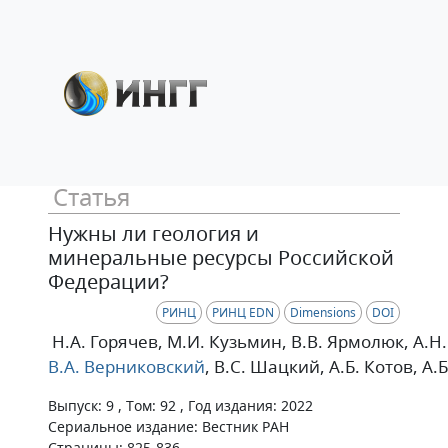
Статья
Нужны ли геология и
минеральные ресурсы Российской
Федерации?
РИНЦ
РИНЦ EDN
Dimensions
DOI
Н.А. Горячев
, М.И. Кузьмин
, В.В. Ярмолюк
, А.Н
В.А. Верниковский
, В.С. Шацкий
, А.Б. Котов
, А.
Выпуск: 9 , Том: 92 , Год издания: 2022
Сериальное издание: Вестник РАН
Страницы: 825-836