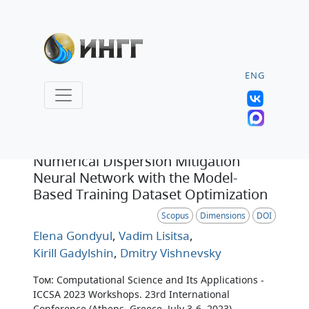
ENG
Статья
Numerical Dispersion Mitigation
Neural Network with the Model-
Based Training Dataset Optimization
Scopus
Dimensions
DOI
Elena Gondyul
,
Vadim Lisitsa
,
Kirill Gadylshin
,
Dmitry Vishnevsky
Том: Computational Science and Its Applications -
ICCSA 2023 Workshops. 23rd International
Conference (Athens, Greece, July 3-6, 2023)