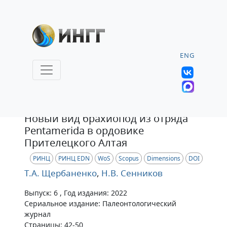
ENG
Статья
Новый вид брахиопод из отряда
Pentamerida в ордовике
Прителецкого Алтая
РИНЦ
РИНЦ EDN
WoS
Scopus
Dimensions
DOI
Т.А. Щербаненко
,
Н.В. Сенников
Выпуск: 6 , Год издания: 2022
Сериальное издание: Палеонтологический
журнал
Страницы: 42-50