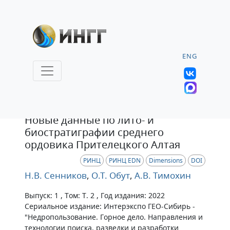
ENG
Статья
Новые данные по лито- и
биостратиграфии среднего
ордовика Прителецкого Алтая
РИНЦ
РИНЦ EDN
Dimensions
DOI
Н.В. Сенников
,
О.Т. Обут
,
А.В. Тимохин
Выпуск: 1 , Том: Т. 2 , Год издания: 2022
Сериальное издание: Интерэкспо ГЕО-Сибирь -
"Недропользование. Горное дело. Направления и
технологии поиска, разведки и разработки