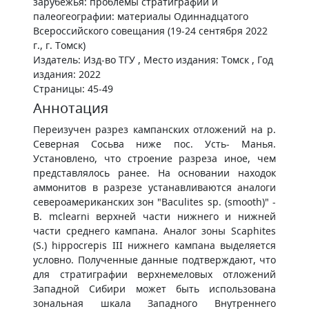
зарубежья: проблемы стратиграфии и
палеогеографии: материалы Одиннадцатого
Всероссийского совещания (19-24 сентября 2022
г., г. Томск)
Издатель: Изд-во ТГУ , Место издания: Томск , Год
издания: 2022
Страницы: 45-49
Аннотация
Переизучен разрез кампанских отложений на р.
Северная Сосьва ниже пос. Усть- Манья.
Установлено, что строение разреза иное, чем
представлялось ранее. На основании находок
аммонитов в разрезе устанавливаются аналоги
североамериканских зон "Baculites sp. (smooth)" -
B. mclearni верхней части нижнего и нижней
части среднего кампана. Аналог зоны Scaphites
(S.) hippocrepis III нижнего кампана выделяется
условно. Полученные данные подтверждают, что
для стратиграфии верхнемеловых отложений
Западной Сибири может быть использована
зональная шкала Западного Внутреннего