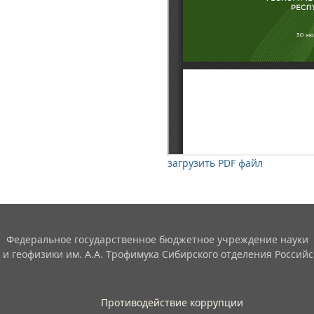
загрузить PDF файл
Федеральное государственное бюджетное учреждение науки
 и геофизики им. А.А. Трофимука Сибирского отделения Российс
Противодействие коррупции