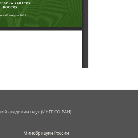
кой академии наук (ИНГГ СО РАН)
Минобрнауки России