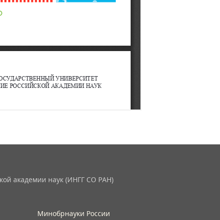
кой академии наук (ИНГГ СО РАН)
Минобрнауки России