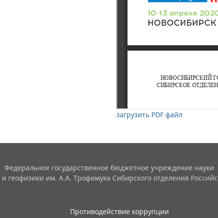
загрузить PDF файл
Федеральное государственное бюджетное учреждение науки
 и геофизики им. А.А. Трофимука Сибирского отделения Российс
Противодействие коррупции