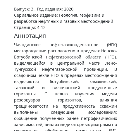
Выпуск: 3 , Год издания: 2020
Сериальное издание: Геология, геофизика и
разработка нефтяных и газовых месторождений
Страницы: 4-12
Аннотация
Чаяндинское нефтегазоконденсатное (НГК)
месторождение расположено в пределах Непско-
Ботуобинской нефтегазоносной области (НГО),
выделяющейся в центральной части Лено-
Тунгусской нефтегазоносной провинции. В
осадочном чехле НГО в пределах месторождения
выделяются ботуобинский, хамакинский,
талахский и вилючанский продуктивные
горизонты. С целью изучения модели
резервуаров горизонтов, влияния
трещиноватости на продуктивность скважин
выполнены следующие исследования:
обобщение полученных ранее петрофизических
зависимостей; анализ индикаторных диаграмм по
скважинам; обобщение результатов FMI,