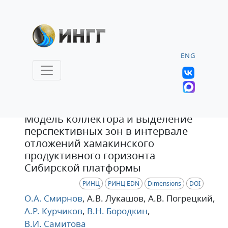
ENG
Статья
Модель коллектора и выделение
перспективных зон в интервале
отложений хамакинского
продуктивного горизонта
Сибирской платформы
РИНЦ
РИНЦ EDN
Dimensions
DOI
О.А. Смирнов
, А.В. Лукашов
, А.В. Погрецкий
,
А.Р. Курчиков
,
В.Н. Бородкин
,
В.И. Самитова