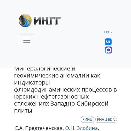
ENG
Статья
Минералогические и
геохимические аномалии как
индикаторы
флюидодинамических процессов в
юрских нефтегазоносных
отложениях Западно-Сибирской
плиты
РИНЦ
РИНЦ EDN
Е.А. Предтеченская
,
О.Н. Злобина
,