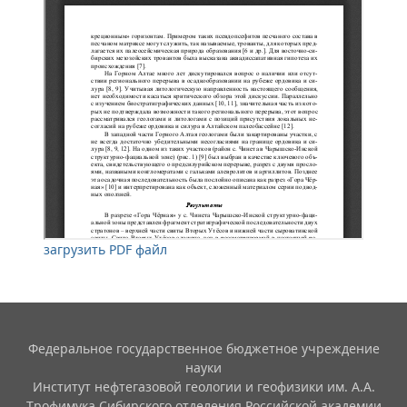
загрузить PDF файл
Федеральное государственное бюджетное учреждение
науки
Институт нефтегазовой геологии и геофизики им. А.А.
Трофимука Сибирского отделения Российской академии