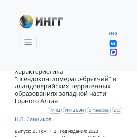
ENG
Статья
Характеристика
"псевдоконгломерато-брекчий" в
лландоверийских терригенных
образованиях западной части
Горного Алтая
РИНЦ
РИНЦ EDN
Dimensions
DOI
Н.В. Сенников
Выпуск: 2 , Том: Т. 2 , Год издания: 2023