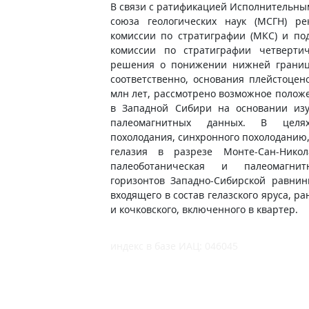
В связи с ратификацией Исполнительн
союза геологических наук (МСГН) р
комиссии по стратиграфии (МКС) и п
комиссии по стратиграфии четверти
решения о понижении нижней границ
соответственно, основания плейстоцено
млн лет, рассмотрено возможное полож
в Западной Сибири на основании изу
палеомагнитных данных. В целях
похолодания, синхронного похолоданию,
гелазия в разрезе Монте-Сан-Нико
палеоботаническая и палеомагнит
горизонтов Западно-Сибирской равнин
входящего в состав гелазского яруса, р
и кочковского, включенного в квартер.
индекс в базе ИАЦ: 046045