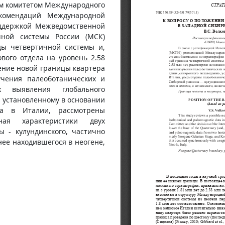
ым комитетом Международного
екомендаций Международной
оддержкой Межведомственной
чной системы России (МСК)
ы четвертичной системы и,
вого отдела на уровень 2.58
ение новой границы квартера
чения палеоботанических и
 выявления глобального
 установленному в основании
ла в Италии, рассмотрены
ная характеристики двух
ы - кулундинского, частично
анее находившегося в неогене,