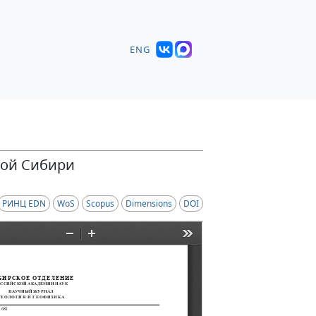
ENG
ной Сибири
РИНЦ EDN
WoS
Scopus
Dimensions
DOI