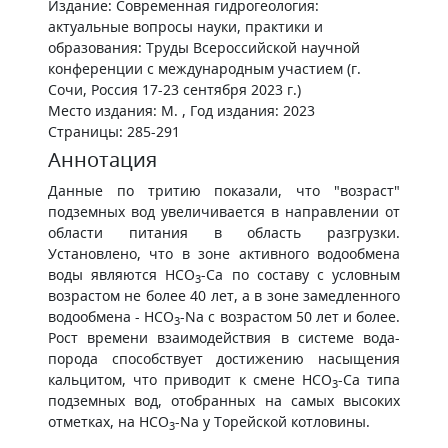
Издание: Современная гидрогеология:
актуальные вопросы науки, практики и
образования: Труды Всероссийской научной
конференции с международным участием (г.
Сочи, Россия 17-23 сентября 2023 г.)
Место издания: М. , Год издания: 2023
Страницы: 285-291
Аннотация
Данные по тритию показали, что "возраст"
подземных вод увеличивается в направлении от
области питания в область разгрузки.
Установлено, что в зоне активного водообмена
воды являются HCO
-Ca по составу с условным
3
возрастом не более 40 лет, а в зоне замедленного
водообмена - HCO
-Na с возрастом 50 лет и более.
3
Рост времени взаимодействия в системе вода-
порода способствует достижению насыщения
кальцитом, что приводит к смене HCO
-Ca типа
3
подземных вод, отобранных на самых высоких
отметках, на HCO
-Na у Торейской котловины.
3