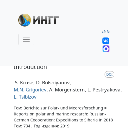
ENG
Статья
Introduction
DOI
S. Kruse
, D. Bolshiyanov
,
M.N. Grigoriev
, A. Morgenstern
, L. Pestryakova
,
L. Tsibizov
Том: Berichte zur Polar- und Meeresforschung =
Reports on polar and marine research: Russian-
German Cooperation: Expeditions to Siberia in 2018
Том: 734 , Год издания: 2019