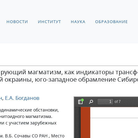
НОВОСТИ
ИНСТИТУТ
НАУКА
ОБРАЗОВАНИЕ
ирующий магматизм, как индикаторы транс
й окраины, юго-западное обрамление Сибир
н
,
Е.А. Богданов
одинамические обстановки,
нитоидного магматизма.
ии с участием зарубежных
м. В.Б. Сочавы СО РАН , Место