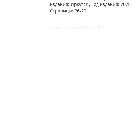
издания: Иркутск , Год издания: 2025
Страницы: 26-29
индекс в базе ИАЦ: 038014