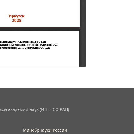
кой академии наук (ИНГГ СО РАН)
Минобрнауки России