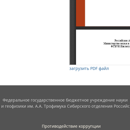
загрузить PDF файл
Федеральное государственное бюджетное учреждение науки
 и геофизики им. А.А. Трофимука Сибирского отделения Российс
Противодействие коррупции