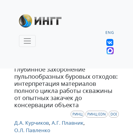
ENG
Статья
Глубинное захоронение
пульпообразных буровых отходов:
интерпретация материалов
полного цикла работы скважины
от опытных закачек до
консервации объекта
РИНЦ
РИНЦ EDN
DOI
Д.А. Курчиков
,
А.Г. Плавник
,
О.Л. Павленко